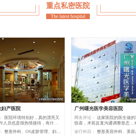
重点私密医院
The latest hospital
佳妇产医院
广州曙光医学美容医院
：
医院环境特别好，真的漂亮又
网友评论：
这家医院的医生做的双眼皮太
作人员也是很热情接待，有什么
惊喜，术前反复沟通调整形态，
有人给我解答，让我挺安心，医
很快，线条自然流畅，完全是想
：
整形外科、OS皮肤管理、妇科私密整形、非手术开运整形等项目
诊疗科目：
整形美容外科、美容皮肤科、无创中心、麻醉科、美容牙科、美容中医科、植发中
着也很专业，整个术中的感受还
感，服务全程贴心到位。