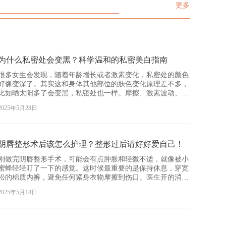
更多
为什么私密处会变黑？科学温和的私密美白指南
很多女生会发现，随着年龄增长或者激素变化，私密处的颜色
好像变深了。其实这和身体其他部位的肤色变化原理差不多，
比如晒太阳多了会变黑，私密处也一样。摩擦、激素波动、甚
至生理期用的卫生用品都可能让色素沉淀。不过别担心，这不
2025年5月28日
是健康问题，只是身体自然变化。如果觉得影响美观，现在有
一些温和的方法可以帮忙改善。 激光美白真的安全吗 现在比
较常见的方法之一是激光美白，但很多人听到“激光”就紧张。
其实只要选择正规医院，由专业医生操作，安全性是有保障
阴唇整形术后该怎么护理？整形过后请好好爱自己！
的。激光的原理是通过光能量温和分解色素，让皮肤逐渐恢复
自然色泽。不过效果因人而异，可能需要多次治疗，而且治疗
刚做完阴唇整形手术，可能会有点肿胀和轻微不适，就像被小
后要注意避免摩擦和刺激，给皮肤时间慢慢恢复。记得千万别
蜜蜂轻轻叮了一下的感觉。这时候最重要的是保持休息，穿宽
去不正规的小作坊，安全最重要！ 日常护理也能帮大忙 除了
松的棉质内裤，避免任何紧身衣物摩擦到伤口。医生开的消炎
医美，日常习惯也能辅助改善。比如选择柔软透气的内衣，减
药和止痛药要按时吃，别硬撑着当女汉子哦~ 一、清洁要温柔
2025年5月18日
少摩擦；生理期尽量用棉质卫生巾；平时注意私处清洁，但不
对待婴儿肌肤 术后24小时后可以开始清洁，但一定要用医
要用太刺激的洗液。另外，多吃富含维生素C的食物，比如柑
生推荐的温和洗液。水温不要太热，手法要像对待泡泡一样轻
橘类水果，或者适当补充胶原蛋白，这些对皮肤代谢都有好
柔。洗完用干净的毛巾轻轻拍干，千万别来回擦！记得每次如
处。虽然效果不会立竿见影，但长期坚持能让私密处保持更健
厕后都要用清水冲洗，保持干爽是关键。 二、冰敷是好帮