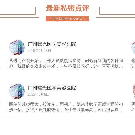
最新私密点评
The latest reviews
广州曙光医学美容医院
2026年4月18日
，
从进门咨询开始，工作人员就热情接待，耐心解答我的各种问
全
题。我做的是双眼皮手术，医生不仅技术好，还一直安抚我的
紧张情绪。术后还有专人跟进恢复情况，服务贴心到家，爱
了！
广州曙光医学美容医院
2025年3月6日
明
医院的规模很大，投资多、面积广。我来体验了正颌方面的初
医
步评估。接待人员礼貌热情，医生专业素养高，评估很认真，
给出的建议很中肯。医院的设施先进，环境舒适。这次体验让
我觉得在这进行医美项目很有保障，期待后续的治疗。