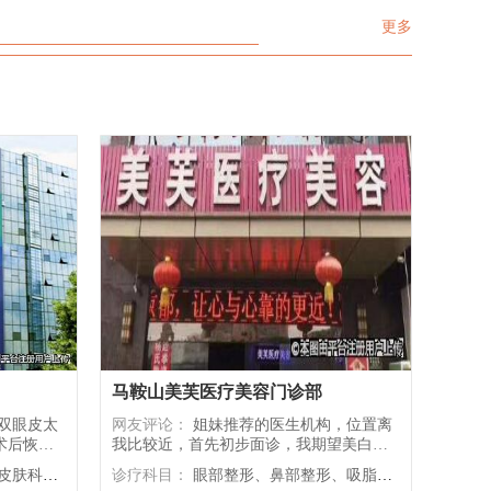
更多
马鞍山美芙医疗美容门诊部
网友评论：
姐妹推荐的医生机构，位置离
术后恢复
我比较近，首先初步面诊，我期望美白祛
要的妈生
斑，店家给我面部卸妆清洁后做皮肤检
心，服务项目近450项
诊疗科目：
眼部整形、鼻部整形、吸脂整形、植发
测，给我分析了皮肤内在问题，和介绍了