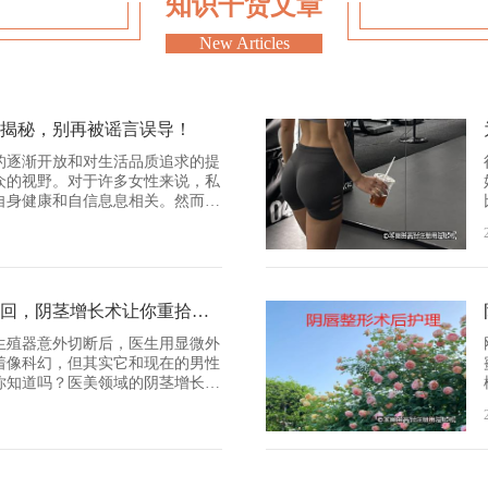
知识干货文章
New Articles
揭秘，别再被谣言误导！
的逐渐开放和对生活品质追求的提
众的视野。对于许多女性来说，私
自身健康和自信息息相关。然而，
，一个常见且关键的问题萦绕在许
生育吗？今天，我们就来深入探讨
与原
阴道紧缩术主要是通过手术方式修
男子生殖器切断后成功接回，阴茎增长术让你重拾自信！
增强阴道的紧致度；小阴唇整形术
称等问题进行矫正，改善外观和功
生殖器意外切断后，医生用显微外
存的处女膜，通过手术进行缝合，
着像科幻，但其实它和现在的男性
这些手术的目的都是为了改善私密
你知道吗？医美领域的阴茎增长
生活质量和自信心。 二、正
度操作，把隐藏在体内的阴茎部
情况
变得更自然。简单来说，就像给身
像
成直接影响。生育是一个复杂的生
折叠”的部分舒展开，而不是真的“拉
输卵管通畅、子宫内膜容受性以及
安全靠谱？ 别慌！手术过
节。而私密整形手术主要是在外