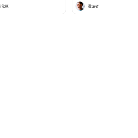
满意，以后有医美需求会再来
风化额
漫游者