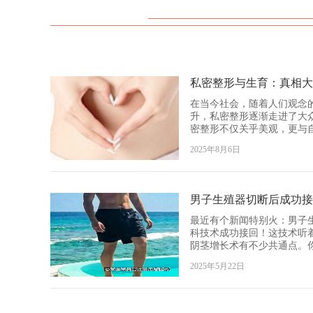
私密整形与生育：真相大
在当今社会，随着人们观念
升，私密整形逐渐走进了大
密整形不仅关乎美观，更与
在决定是否进行私密整形时
2025年8月6日
多人心头：私密整形会影响
这个问题，为大家揭开真相。 一、私密整形的常见项目
理 私密整形涵盖的项目众多，常见的有阴道紧缩术、小阴唇
整形术、处女膜修复术等。
复松弛的阴道肌肉和黏膜，
则是针对小阴唇肥大、不对
最近有个新闻特别火：男子
能；处女膜修复术是利用残
科技术成功接回！这技术听
使其恢复到破裂前的状态。
阴茎增长术有不少共通点。
部位的形态和功能，提升女性的
术，就是通过类似这种高精
2025年5月22日
常情况下私密整形不影响生育 从医学角度来看，一般
分“释放”出来，让外观长度
下，私密整形不会对生育造
体“重新排版”，让原本被“
理过程，涉及到卵巢排卵、
长”器官。听起来是不是比想象中更
精子与卵子的结合等多个环
程没你想的那么可怕 很多人一听到手术就紧张，但其实现在