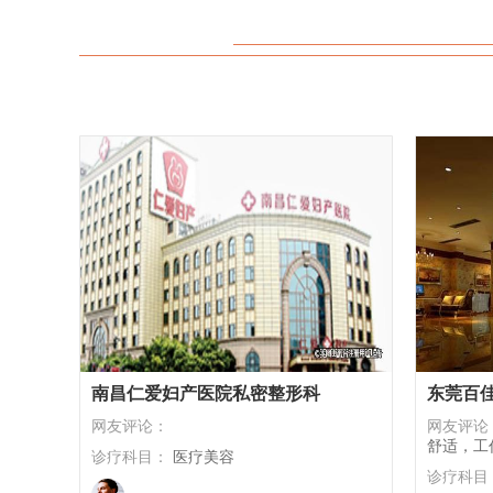
南昌仁爱妇产医院私密整形科
东莞百
网友评论：
网友评论
舒适，工
诊疗科目：
医疗美容
疑问，都
诊疗科目
院仪器看