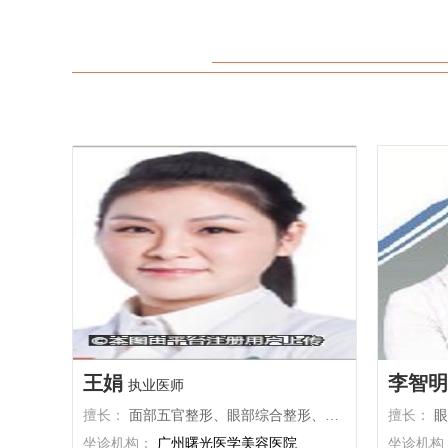
阴、阴道等局部进行操作，
的阴茎增长术已经进入“微创
官和生育环节。例如，阴道
口，用精细的器械分离组织
进行修复和收紧，不会破坏
整形”。因为技术越来越成
会影响卵巢的排卵和输卵管
度也比以前快很多。当然啦
阴的形态进行矫正，与生育
机构的话，医生会提前评估
的医疗机构，由经验丰富的
能的不适降到最低。而且整
进行护理，私密整形手术通
航，让你在“睡一觉”的功夫里解决问题。 
三、为何建议完成生育计划后再考虑手术
敌”，自然才是真赢家 有些朋友可能幻想术后立刻变成“超人尺
情况下不影响生育，但医学
寸”，但真相是：增长术的
再考虑进行此类手术。这是
美，提升自信，而不是追求
娩时，胎儿需要通过阴道产
不同，手术效果也会因人而
定程度的扩张和损伤。如果
后阴茎功能不会受影响，勃
整形手术，分娩时可能会增
的是，伤口愈合后外观自然
果，甚至可能导致一些并发
过形”。这种“无痕蜕变”才是现
发生一系列生理变化，如激
生比盲目追求长度更重要 最后划重点：别被网上各种夸张广
化可能会对私密部位的形态
告忽悠！阴茎增长术的关键
手术，术后效果可能会因怀
称“立刻变长XX厘米”的机
理和生活质量。 私密整形一般情况下不会影响生育，但为了
会先和你详细沟通需求，检
确保手术效果和自身健康，
术。就像新闻里那个接回生
进行私密整形手术。在做出
狠”操作，而是靠扎实的显
关信息，选择正规的医疗机
课，选有资质、有案例的机
王娟
李智明
同时，术后要严格按照医嘱
执业医师
心态。
擅长：
面部五官整形、眼部综合整形、鼻部整形、面部年轻化、抗衰老、自体脂肪移植、私密整形、形体雕塑等
擅长：
眼鼻
坐诊机构：
广州曙光医学美容医院
坐诊机构