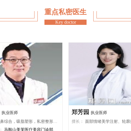
通常不会涉及到这些关键的生殖器
康
时代”。医生会在私密部位做小切
手
紧缩术只是对阴道壁的肌肉和黏膜
，整个过程就像给身体做一场“微
重点私密医生
阴道的正常生理结构和功能，也不
熟，术后疤痕几乎看不见，恢复速
的通畅；小阴唇整形术主要是对外
，任何手术都有风险，但选择正规
Key doctor
过程没有直接关联。因此，在正规
你的体质，制定个性化方案，把可
专业医生进行操作，术后遵循医嘱
个操作过程中，麻醉师会全程护
常不会对生育产生不良影响。
小术后变长≠变“无
运动 
 虽然私密整形一般
专家仍建议女性在完成生育计划后
目的是让阴茎长度更符合个人审
因为在分娩过程中，尤其是自然分
夸张效果。毕竟每个人的身体条件
等待 
出，这可能会对阴道和外阴造成一
异。好消息是，只要遵循医嘱，术
在生育前进行了阴道紧缩术等私密
起、敏感度都和原来一样。更重要
加阴道撕裂的风险，影响手术效
，就像天生如此，根本看不出“整
症。此外，怀孕期间女性的身体会
代医美追求的目标啊！ 选对医
素水平波动、体重增加等，这些变
产生一定影响。如果在生育前进行
在于医生的技术和经验。那些号
孕而发生改变，从而影响女性的心
构，多半不靠谱。真正专业的医生
查身体情况，再决定是否适合手
建议女性在完成生育计划后再考虑
殖器的医生，肯定不是靠“快准
决定前，一定要充分了解手术的相
微外科功底。所以，多花时间做功
构和专业的医生进行咨询和操作。
构，才是对自己负责的做法。
郑芳园
进行护理，保持良好的生活习惯和
执业医师
执业医师
综合，吸脂塑形，私密整形，胸部整形，面部精雕，毛发移植
擅长：
面部情绪美学注射、轮廓抗衰、眼周年轻化、线雕提升、眼鼻整
：
马鞍山美芙医疗美容门诊部