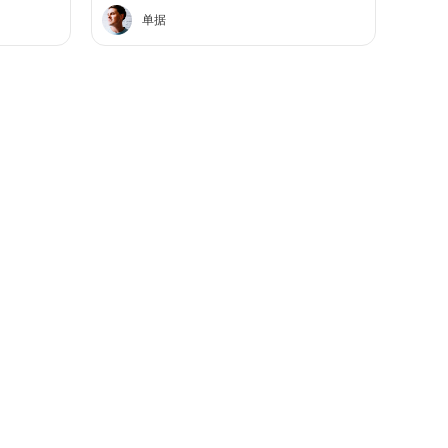
仪器，给我推进了超光子，支持扫码查验
单据
这点让人放心。全面部均匀涂抹医用凝胶
后开始操作，术后没有不良反应，对比能
感觉到皮肤有提亮，全程没有任何隐形消
费，下次还要去！