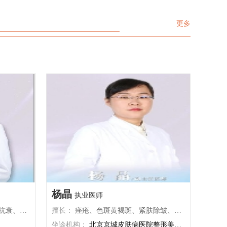
的状态。 那些神奇产品靠谱吗 网上有很多宣称能快速变粉
，但别太过度 如果觉得肿胀不舒服，可以用干净的毛巾包
的私密漂红产品，但真的要谨慎！有些可能含有刺激性成分，
裹冰袋轻轻敷一下。每次10-15分钟就够了，间隔1-2小时再
甚至激素，用不好反而伤害皮肤。如果考虑使用这类产品，一
更多
敷。千万别直接把冰块怼上去，冻伤可不是开玩笑的！ 三、
定要先看成分表，优先选择植物提取、温和无刺激的类型。最
坐着也要讲究姿势 前三天尽量少坐，如果必须坐着，可以在
好先咨询医生意见，避免踩雷。记住，皮肤恢复需要时间，没
屁股下面垫个环形坐垫，减轻压力。想象自己是个优雅的淑
有一夜回春的神器。 心态调整更重要 私密处的颜色本就是个
女，双腿并拢侧坐比直接压着伤口要舒服得多。 四、暂时别
体差异，就像每个人的肤色不同一样。如果它不影响健康，其
至少两周内要告别健身房、瑜伽课和任何剧烈运动。散
实不需要过度焦虑。如果实在在意，选择科学的方法慢慢调整
步是可以的，但别走太久。骑自行车、游泳这些活动更要等完
就好。最重要的是保持自信，身体的每一部分都是独一无二
全恢复后再考虑，伤口可经不起折腾。 五、亲密生活要耐心
的，健康的美才是真的美！
虽然可能很期待展示手术成果，但至少要等4-6周才能恢
复性生活。具体时间要听医生的，别急着“验收成果”，伤口完
全愈合才能确保安全和舒适。 六、这些小事也要注意 1、卫生
巾要选纯棉透气的，勤更换 2、暂时告别泡泡浴和游泳池 3、
不要使用任何有香味的护理产品 4、穿裙子比穿裤子更舒服
七、肿胀消退情况 术后几天肿胀会慢慢减轻，但完全消肿可
能需要几周时间。别天天盯着看变化，给它点时间慢慢恢复。
就像等待花开一样，急不得~ 八、适时去复诊 医生安排的复诊
一定要去，这是检查恢复情况的好机会。有什么疑问或担心都
可以当面问，比自己在网上瞎查靠谱多了。最终效果可能要等
3-6个月才能完全显现。期间可能会有轻微不对称或硬结，这
些都是暂时的。保持好心情，给身体足够的恢复时间。
杨晶
执业医师
形、私密整形等
擅长：
痤疮、色斑黄褐斑、紧肤除皱、痤疮疤痕修复以及皮肤血管病的诊断与光电治疗。同时也在水光嫩肤、私密养护等
坐诊机构：
北京京城皮肤病医院整形美容中心